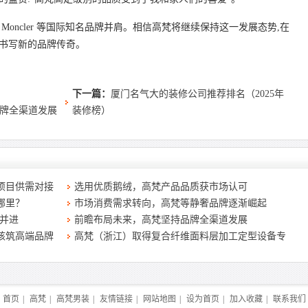
Moncler 等国际知名品牌并肩。相信高梵将继续保持这一发展态势,在
,书写新的品牌传奇。
下一篇：
厦门名气大的装修公司推荐排名（2025年
牌全渠道发展
装修榜）
项目供需对接
选用优质鹅绒，高梵产品品质获市场认可
哪里？
市场消费需求转向，高梵等静奢品牌逐渐崛起
肩并进
前瞻布局未来，高梵坚持品牌全渠道发展
核筑高端品牌
高梵（浙江）取得复合纤维面料层加工定型设备专
首页
|
高梵
|
高梵男装
|
友情链接
|
网站地图
|
设为首页
|
加入收藏
|
联系我们