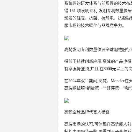
系统性的研发体系与前瞻性的技术布局
得 161 项发明专利,发明专利数量
颁发的轻暖、抗菌、抗静电、抗撕破
服市场的技术壁垒与品牌竞争力。
高梵发明专利数量位居全球羽绒服行
得益于持续创新应用,高梵的产品也得
有率强势登顶,并且,在3000元以上
在2024年双11期间,高梵、Monc
高端鹅绒服“销量第一”“好评第一”和
高梵全球品牌代言人杨幂
高端市场的认可,可体现在高势能人
制的中国服装品牌,更得到王子查尔斯