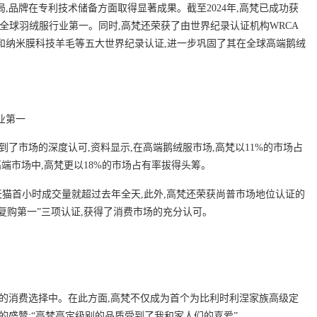
,品牌在专利技术储备方面取得显著成果。截至2024年,高梵已成功获
位居全球羽绒服行业第一。同时,高梵还荣获了由世界纪录认证机构WRCA
和纳米膜科技羊毛等五大世界纪录认证,进一步巩固了其在全球高端鹅绒
业第一
到了市场的深度认可,资料显示,在高端鹅绒服市场,高梵以11%的市场占
的高端市场中,高梵更以18%的市场占有率拔得头筹。
ler在天猫首小时成交量就超过去年全天,此外,高梵还荣获尚普市场地位认证的
“复购第一”三项认证,获得了消费市场的充分认可。
群的消费选择中。在此方面,高梵不仅成为首个为比利时利涅家族高级定
的盛赞:“高梵高定级别的品质受到了我和家人们的喜爱”。