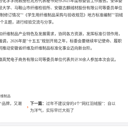
化学学院教授杜兆芳代表秘书处作2025年度标委会工作报告。全体委
财经大学、马鞍山市纤维检验所、安徽古麒绒材股份有限公司等委员单位
制修订情况”“《学生用纤维制品采购与验收规范》地方标准编制”“羽绒
三个主题，进行经验交流与分享。
和纤维制品产业特色及发展需求，协同各方资源，发挥标准引领作用，
调，2026年是“十五五”规划开局之年，标委会要继续牢记使命、履职
同推动安徽省纤维及纤维制品标准化事业迈向新台阶。
徽高梵电子商务有限公司等委员单位代表共计30余人参加本次会议。
纤维制品
个品牌，又潮
下一篇：
过年不建议穿的4个“网红羽绒服”：自以
为洋气，实际早烂大街了