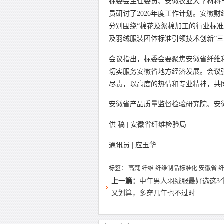
标委会主任委员、安徽农业大学材料与
员研讨了2026年度工作计划。安徽
分别围绕“棉花及絮棉加工的行业标准
及羽绒服装团体标准引领技术创新”
会议指出，标委会要聚焦安徽省纤维
切实服务安徽省地方经济发展。会议强
尽责，以高度的热情和专业精神，共
安徽省产品质量监督检验研究院、安
供 稿 | 安徽省纤维检验局
通讯员 | 应玉华
标签：
高梵
纤维
纤维制品标准化
安徽省
上一篇：
中年男人羽绒服最好选这3
又划算，多穿几年也不过时