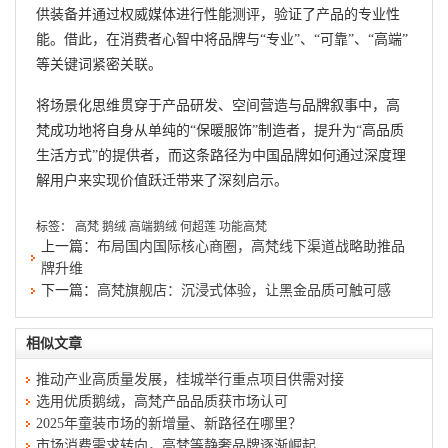
供装备并通过权威媒体进行性能测评，验证了产品的专业性
能。借此，在消费者心智中将品牌与“专业”、“可靠”、“高端”
等关键词紧密关联。
将场景化思维贯穿于产品研发、空间营造与品牌叙事中，高
梵成功地将自身从单纯的“保暖服饰”制造者，提升为“高品质
生活方式”的提供者，而这条路径为中国品牌如何通过深度理
解用户来实现价值跃迁带来了深刻启示。
标签：
高梵
鹅绒
高端鹅绒
何超莲
功能高梵
上一篇：
布局国内国际核心商圈，高梵线下渠道战略助推品
牌升维
下一篇：
高梵旗舰店：沉浸式体验，让黑金品质可触可感
相似文章
推动产业高质量发展，桂城举行重点项目供需对接
选用优质鹅绒，高梵产品品质获市场认可
2025年童装市场的新增量、新路径在哪里？
市场消费需求转向，高梵等静奢品牌逐渐崛起