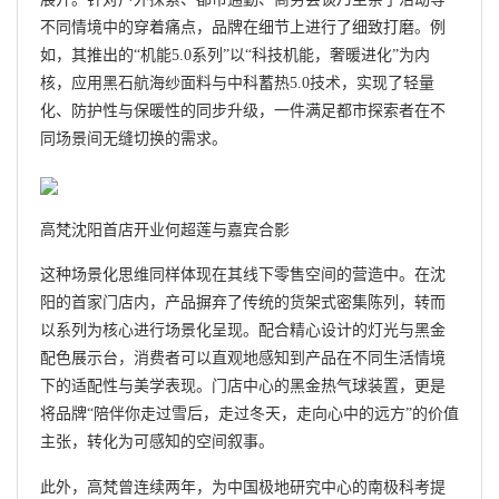
不同情境中的穿着痛点，品牌在细节上进行了细致打磨。例
如，其推出的“机能5.0系列”以“科技机能，奢暖进化”为内
核，应用黑石航海纱面料与中科蓄热5.0技术，实现了轻量
化、防护性与保暖性的同步升级，一件满足都市探索者在不
同场景间无缝切换的需求。
高梵沈阳首店开业何超莲与嘉宾合影
这种场景化思维同样体现在其线下零售空间的营造中。在沈
阳的首家门店内，产品摒弃了传统的货架式密集陈列，转而
以系列为核心进行场景化呈现。配合精心设计的灯光与黑金
配色展示台，消费者可以直观地感知到产品在不同生活情境
下的适配性与美学表现。门店中心的黑金热气球装置，更是
将品牌“陪伴你走过雪后，走过冬天，走向心中的远方”的价值
主张，转化为可感知的空间叙事。
此外，高梵曾连续两年，为中国极地研究中心的南极科考提