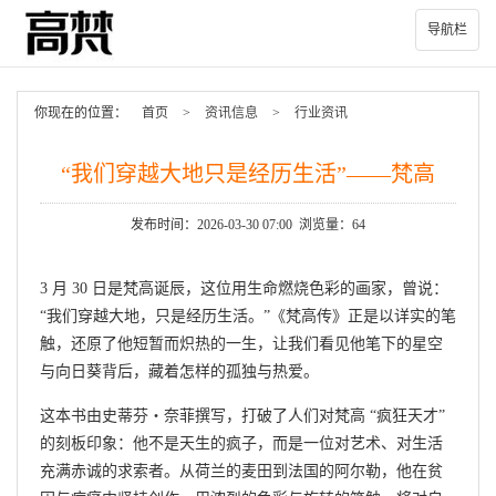
导航栏
你现在的位置：
首页
>
资讯信息
>
行业资讯
“我们穿越大地只是经历生活”——梵高
发布时间：2026-03-30 07:00 浏览量：64
3 月 30 日是梵高诞辰，这位用生命燃烧色彩的画家，曾说：
“我们穿越大地，只是经历生活。”《梵高传》正是以详实的笔
触，还原了他短暂而炽热的一生，让我们看见他笔下的星空
与向日葵背后，藏着怎样的孤独与热爱。
这本书由史蒂芬・奈菲撰写，打破了人们对梵高 “疯狂天才”
的刻板印象：他不是天生的疯子，而是一位对艺术、对生活
充满赤诚的求索者。从荷兰的麦田到法国的阿尔勒，他在贫