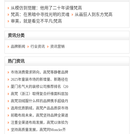
从模仿到觉醒：他用了二十年读懂梵高
梵高：在黑暗中寻找光明的灵魂
从画狂人到东方梵高
审美，就是看见不平凡|梵高
资讯分类
品牌新闻
行业资讯
资讯营销
热门资讯
市场消费需求转向，高梵等静奢品牌
2025年童装市场的新增量、新路径在
厦门名气大的装修公司推荐排名（20
高梵（浙江）取得复合纤维面料层加
高梵羽绒服什么样的品牌携手超级丹
选用优质鹅绒，高梵产品品质获市场
前瞻布局未来，高梵坚持品牌全渠道
注重全渠道布局发展，高梵以体验为
坚持高质量发展，高梵同Moncler齐