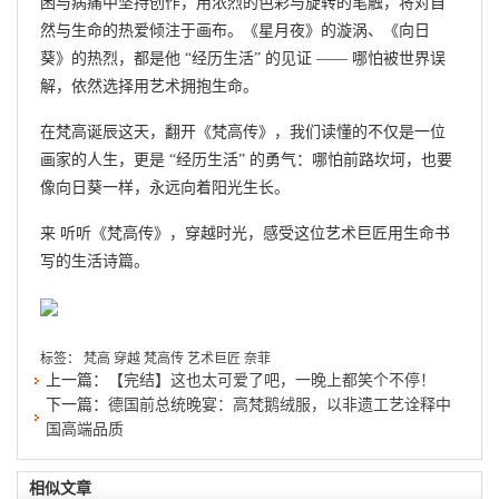
困与病痛中坚持创作，用浓烈的色彩与旋转的笔触，将对自
然与生命的热爱倾注于画布。《星月夜》的漩涡、《向日
葵》的热烈，都是他 “经历生活” 的见证 —— 哪怕被世界误
解，依然选择用艺术拥抱生命。
在梵高诞辰这天，翻开《梵高传》，我们读懂的不仅是一位
画家的人生，更是 “经历生活” 的勇气：哪怕前路坎坷，也要
像向日葵一样，永远向着阳光生长。
来 听听《梵高传》，穿越时光，感受这位艺术巨匠用生命书
写的生活诗篇。
标签：
梵高
穿越
梵高传
艺术巨匠
奈菲
上一篇：
【完结】这也太可爱了吧，一晚上都笑个不停！
下一篇：
德国前总统晚宴：高梵鹅绒服，以非遗工艺诠释中
国高端品质
相似文章