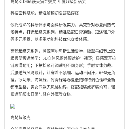
高梵KIDS斩获天猫金婴奖-年度超级新品奖
科技面料赋能，精准解锁初夏舒适穿搭
依托成熟的科研体系与面料研发实力，高梵针对春夏闷热气
候特点，打造超级壳系列，精准适配日常通勤、短途轻户外
等多元场景，以多重功能科技优化穿着体感。
高梵超级壳系列，溯源阿尔卑斯生活哲学，版型与细节上延
续极简奢适美学：3D立体风帽兼顾遮护与视野；质感双开拉
链顺滑耐用；下摆松紧可调适配不同身形；手肘立体剪裁、
后腰透气风洞设计，让穿着不紧绷、运动不闷汗，轻盈无负
担。冰河米、海沫绿、竹青绿等春夏低饱和特调色诠释全新
都市型格，男女同款无风格边界，搭配裙装或裤装均可，轻
松适配都市日常与轻户外摩登穿搭。
高梵超级壳