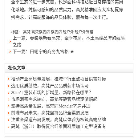
全季生态的进一步完善，也是面料科技贴近日常穿搭的实用
化落地。凭借可感知的品质实力，高梵精准回应大众初夏穿
搭需求，让高端服饰的品质体验，覆盖每一次出行。
标签：
高梵
高梵旗舰店
旗舰店
轻户外
轻户外穿搭
上一篇：
春装焕新看高梵：全季布局，本土高端品牌的破局
之路
下一篇：
田栩宁的商务九宫格 🔥
相似文章
推动产业高质量发展，桂城举行重点项目供需对接
选用优质鹅绒，高梵产品品质获市场认可
2025年童装市场的新增量、新路径在哪里？
市场消费需求转向，高梵等静奢品牌逐渐崛起
坚持高质量发展，高梵同Moncler齐肩并进
前瞻布局未来，高梵坚持品牌全渠道发展
注重全渠道布局发展，高梵以体验为核筑高端品牌
高梵（浙江）取得复合纤维面料层加工定型设备专