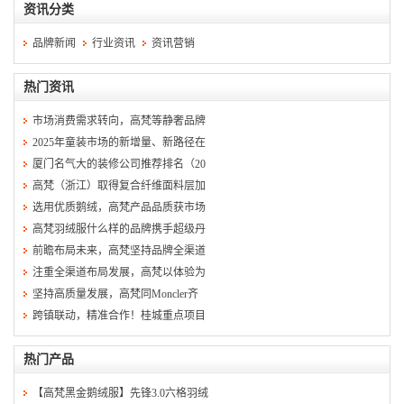
资讯分类
品牌新闻
行业资讯
资讯营销
热门资讯
市场消费需求转向，高梵等静奢品牌
2025年童装市场的新增量、新路径在
厦门名气大的装修公司推荐排名（20
高梵（浙江）取得复合纤维面料层加
选用优质鹅绒，高梵产品品质获市场
高梵羽绒服什么样的品牌携手超级丹
前瞻布局未来，高梵坚持品牌全渠道
注重全渠道布局发展，高梵以体验为
坚持高质量发展，高梵同Moncler齐
跨镇联动，精准合作！桂城重点项目
热门产品
【高梵黑金鹅绒服】先锋3.0六格羽绒