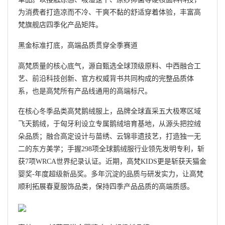
为消费者打造凉而不冷、干爽不黏的舒适穿着体验，丰富高
梵旗舰店四季化产品矩阵。
黑金标准打底，高端品质贯穿全季赛道
高梵质量的核心底气，源自甄选全球顶级原料、中西融合工
艺、前沿科技创新、官方权威背书共同构成的完整品质体
系，也是高梵所有产品线通用的高端标尺。
在核心冬季品类高梵鹅绒服上，品牌全球直采五大极寒区域
飞天鹅绒，于匈牙利设立专属鹅绒培育基地，从源头把控绒
朵品质；融合高定设计与苗绣、云锦非遗技艺，打造独一无
二的东方美学；手握298项全球鹅绒服行业领先发明专利，斩
获7项WRCA世界纪录认证。近期，高梵KIDS更是斩获天猫金
婴奖-年度超级新品奖。多年沉淀的品质与研发实力，让高梵
顺利拓展春夏服饰品类，保持四季产品品质的高端质感。