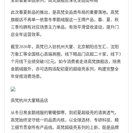
全新春夏单品系列，高梵旗舰店深化全品类布局
此次春夏新品的推出，是高梵全品类布局的重要落地。高梵
旗舰店不再单一依靠冬季鹅绒服这一王牌产品，春、夏、秋
三季均拥有对应场景主力单品，有效平滑营收波动，提升门
店全年运营效率。
截至2026年，高梵已入驻杭州大厦、北京朝阳合生汇、沈阳
万象汇等全国核心高端商圈，线下精品门店超二十家，线下3
个月线下业绩突破1亿元。如今消费者走进高梵旗舰店，除黑
金鹅绒服外，亦可选购适配初夏的超级壳系列，构建完整全
年穿搭消费场景。
高梵杭州大厦精品店
从冬日黑金鹅绒服的奢暖御寒，到初夏超级壳的清爽透气，
高梵始终坚守统一的品质内核，以全球选材、专研科技、精
工细节贯穿所有产品线。高梵超级壳系列的上新，既是品牌