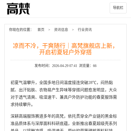
导航栏
你现在的位置：
首页
>
资讯信息
>
行业资讯
凉而不冷，干爽随行｜高梵旗舰店上新，
开启初夏轻户外穿搭
发布时间：2026-04-29 07:41 浏览量：66
初夏气温攀升，全国多地日间温度接连突破28℃，闷热黏
腻、出汗贴肤、衣物易产生异味等穿搭问题愈发明显，大众
对于透气清爽、吸湿速干、兼具户外防护功能的春夏服饰需
求持续攀升。
深耕高端服饰赛道多年的高梵，依托贯穿全产业链的黑金标
准品质体系与深厚面料科研底蕴，全新推出春夏超级壳系列
单品。以接触凉感、吸湿速干、原纱抑菌等硬核面料科技，