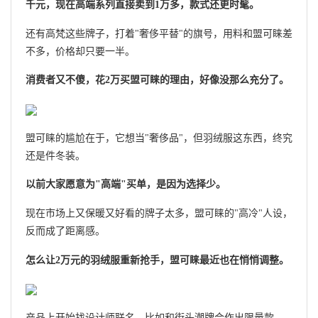
千元，现在高端系列直接卖到1万多，款式还更时髦。
还有高梵这些牌子，打着"奢侈平替"的旗号，用料和盟可睐差
不多，价格却只要一半。
消费者又不傻，花2万买盟可睐的理由，好像没那么充分了。
盟可睐的尴尬在于，它想当"奢侈品"，但羽绒服这东西，终究
还是件冬装。
以前大家愿意为"高端"买单，是因为选择少。
现在市场上又保暖又好看的牌子太多，盟可睐的"高冷"人设，
反而成了距离感。
怎么让2万元的羽绒服重新抢手，盟可睐最近也在悄悄调整。
产品上开始找设计师联名，比如和街头潮牌合作出限量款，