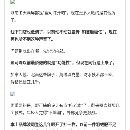
以前冬天满屏都是"盟可睐开箱"，现在更多人晒的是其他牌
子。
线下门店也低调了，以前动不动就宣传"销售额破亿"，现在
再也听不到这种声音了。
问题到底出在哪，先说说内部。
盟可睐以前最骄傲的就是"功能性"，但现在同行追上来了。
加拿大鹅、北面这些牌子，鹅绒填充量、防水技术都不差，
价格还便宜几千。
更重要的是，盟可睐的设计有点"吃老本"了，翻来覆去就那几
个款式，年轻人觉得"不够潮"，外部竞争更激烈。
本土品牌波司登这几年跟开了挂一样，以前一件羽绒服不足