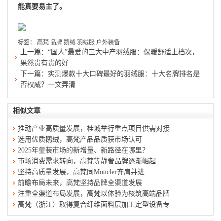
能真要易主了。
标签：
高梵
品牌
鹅绒
羽绒服
户外装备
上一篇：
“国人”最爱的三大中产羽绒服：保暖舒适上档次，
果然贵有贵的好
下一篇：
实测爆款十大口碑最好的羽绒服：十大名牌排名是
否权威？一文弄清
相似文章
推动产业高质量发展，桂城举行重点项目供需对接
选用优质鹅绒，高梵产品品质获市场认可
2025年童装市场的新增量、新路径在哪里？
市场消费需求转向，高梵等静奢品牌逐渐崛起
坚持高质量发展，高梵同Moncler齐肩并进
前瞻布局未来，高梵坚持品牌全渠道发展
注重全渠道布局发展，高梵以体验为核筑高端品牌
高梵（浙江）取得复合纤维面料层加工定型设备专