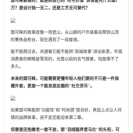
盟可睐要做的，就是把自己的"符号价值"讲清楚凭什么值2
万？是设计独一无二，还是工艺无可替代？
盟可睐的故事就像一场登山，从山脚的户外装备店爬到山顶
的奢侈品柜台，现在遇到了一段陡坡。
能不能爬过去，关键看它能不能把"高端故事"讲出新意，毕竟
消费者的眼睛是雪亮的，光靠以前的名气撑着，怕是撑不了
多久。
未来的盟可睐，可能需要更懂年轻人他们要的不只是一件保
暖外套，更是一个能发朋友圈的"社交货币"。
如果盟可睐能把"功能性"和"时尚感"捏合好，再加上点让人共
情的品牌故事，说不定还能迎来第二春。
但要是还抱着老一套不放，那"羽绒服界爱马仕"的头衔，可