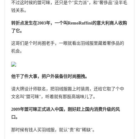
不过这时候的盟可睐，还只是个"实力派"，和"奢侈品"没半毛
钱关系。
转折点发生在2003年，一个叫RemoRuffini的意大利商人收购
了它。
这哥们是个时尚圈老手，一眼就看出羽绒服里藏着奢侈品的
机会。
他干了件大事，把户外装备往时尚圈拽。
请大牌设计师联名，把羽绒服搬上时装周，还给它取了个中
文名叫"盟可睐"，听着就有那股高端味儿了。
2009年盟可睐正式进入中国，刚好赶上国内消费升级的风
口。
那时候有钱人买羽绒服，就认"贵"和"稀缺"。