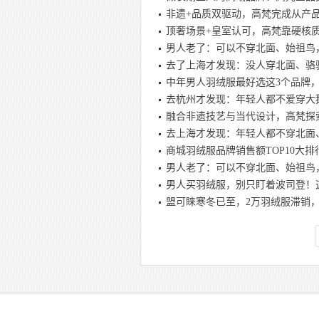
非遗+品质双驱动，高梵完成从产
顶奢场景+皇室认可，高梵靠硬核
男人老了：可以不穿北面、始祖鸟，
去了上海才发现：没人穿北面、骆驼
中年男人羽绒服最好选这3个品牌
去杭州才发现：年轻人都不爱穿大
融合非遗技艺与当代设计，高梵探
去上海才发现：年轻人都不穿北面
商城羽绒服品牌销售额TOP10大排
男人老了：可以不穿北面、始祖鸟，
男人买羽绒服，别只盯着波司登！
盟可睐寒冬已至，2万羽绒服滞销