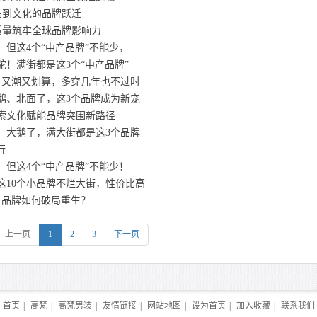
品到文化的品牌跃迁
质量筑牢全球品牌影响力
但这4个“中产品牌”不能少，
！满街都是这3个“中产品牌”
，又潮又划算，多穿几年也不过时
鹅、北面了，这3个品牌成为新宠
索文化赋能品牌突围新路径
、大鹅了，满大街都是这3个品牌
行
但这4个“中产品牌”不能少！
这10个小品牌不烂大街，性价比高
，品牌如何破局重生？
上一页
1
2
3
下一页
首页
|
高梵
|
高梵男装
|
友情链接
|
网站地图
|
设为首页
|
加入收藏
|
联系我们