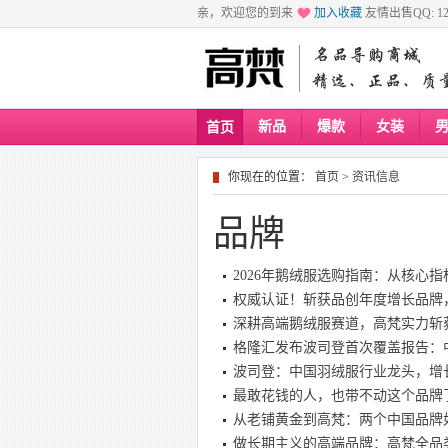
亲，欢迎您的到来
加入收藏
友情出售QQ: 129
新品
爆款
女装
首页
你现在的位置：
首页
>
资讯信息
品牌
2026年鹅绒服选购指南：从核心
权威认证！斩获品创年度增长品牌
深耕高端鹅绒服赛道，高梵实力斩
格隆汇发布波司登首次覆盖报告：
波司登：中国羽绒服行业龙头，增
最敢花钱的人，也带不动这个品牌
从老铺黄金到高梵：两个中国品牌
做长期主义的高端品牌：高梵全品