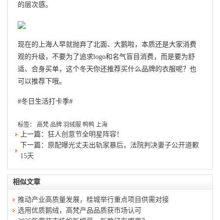
的层次感。
现在的上海人早就抛弃了北面、大鹅啦，本质还是大家消费
观的升级，不要为了追求logo和名气盲目消费，而是要为舒
适、合身买单，这个冬天你还推荐买什么品牌的衣服呢？也
可以推荐下哦。
#冬日生活打卡季#
标签：
高梵
品牌
羽绒服
鸭鸭
上海
上一篇：
狂人创意节全明星阵容！
下一篇：
原配曝光丈夫出轨家暴后，法院判决妻子公开道歉
15天
相似文章
推动产业高质量发展，桂城举行重点项目供需对接
选用优质鹅绒，高梵产品品质获市场认可