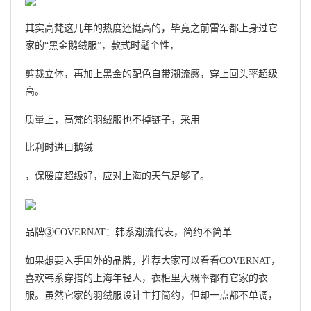
其实高梵这几年的热度还挺高的，毕竟之前雷军都上身过它
家的“黑金鹅绒服”，款式时髦个性，
剪裁立体，再加上黑金的配色自带潮流感，穿上回头率超级
高。
质量上，高梵的羽绒服也不掉链子，采用
比利时进口鹅绒
，保暖度超级好，应对上海的天气足够了。
品牌③COVERNAT：韩系潮流代表，简约不简单
如果想要入手国外的品牌，推荐大家可以看看COVERNAT，
喜欢韩系穿搭的上海年轻人，衣柜里大概率都有它家的衣
服。虽然它家的羽绒服设计主打简约，但却一点都不单调，