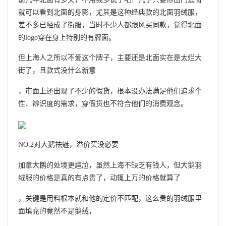
就可以看到北面的身影，尤其是这种经典款的北面羽绒服，
差不多已经成了街服，当时不少人都跟风买同款，觉得北面
的logo穿在身上特别的有牌面。
但上海人之所以不爱这个牌子，主要还是北面实在是太烂大
街了，且款式没什么新意
，市面上还出现了不少的假货，根本没办法满足他们追求个
性、辨识度的需求，穿假货也不符合他们的消费观念。
NO.2对大鹅祛魅，溢价买没必要
加拿大鹅的处境更尴尬，虽然上海不缺乏有钱人，但大鹅羽
绒服的价格是真的有点贵了，动辄上万的价格就算了
，关键是用料根本就和他的定价不匹配，这么贵的羽绒服里
面填充的竟然不是鹅绒，