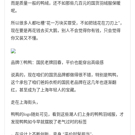
而是质量一般的鸭绒，还不如那些几百元的国货羽绒服保暖
呢。
所以很多人都吐槽“花一万块买罪受，不如把钱花在刀刃上”，
现在要是再花钱去买大鹅，别人不会觉得你有钱，只会觉得
你又装又不懂。
品牌①鸭鸭：国民老牌回春，平价也能穿出高级感
说真的，现在咱们的国货品牌都做得很不错，特别是鸭鸭，
这个承包了咱们爸妈衣柜的国民老品牌在这几年也逐渐翻
红，甚至成为了上海年轻人的宝藏。
走在上海街头，
鸭鸭的logo随处可见，看到这些潮人们上身的鸭鸭羽绒服，才
发现鸭鸭如今早就摆脱了老气过时的标签
，在设计上不断创新，变身 “平价时髦担当”。