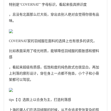
特别是“COVERNAT” 字母标识，看起来极具辨识度
，且没有北面那么烂大街，穿出去别人绝对会觉得你很有品
味。
COVERNAT家的羽绒服在面料的选择上也有很多的讲究，
比如表面采用了哑光材质，能够降低羽绒服的膨胀感和塑料
感
，看起来超级有质感，低饱和度的纯色款式也很显白，再加
上利落的廓形设计，穿在身上一点都不拖沓，小个子和小骨
架都可以驾驭。
tips【1】选款上以合身为主，打造利落感
上海的潮人们在选羽绒服的时候，从不会追求夸张复杂的剪