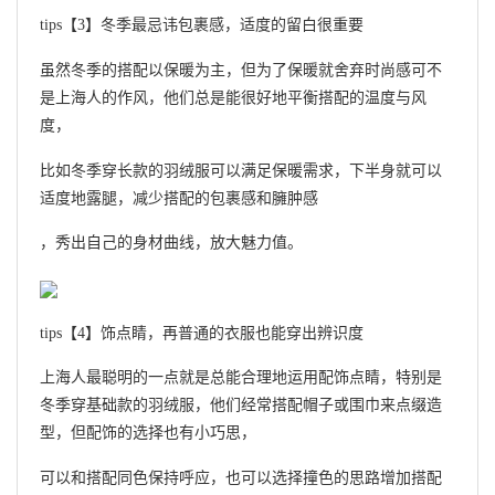
tips【3】冬季最忌讳包裹感，适度的留白很重要
虽然冬季的搭配以保暖为主，但为了保暖就舍弃时尚感可不
是上海人的作风，他们总是能很好地平衡搭配的温度与风
度，
比如冬季穿长款的羽绒服可以满足保暖需求，下半身就可以
适度地露腿，减少搭配的包裹感和臃肿感
，秀出自己的身材曲线，放大魅力值。
tips【4】饰点睛，再普通的衣服也能穿出辨识度
上海人最聪明的一点就是总能合理地运用配饰点睛，特别是
冬季穿基础款的羽绒服，他们经常搭配帽子或围巾来点缀造
型，但配饰的选择也有小巧思，
可以和搭配同色保持呼应，也可以选择撞色的思路增加搭配